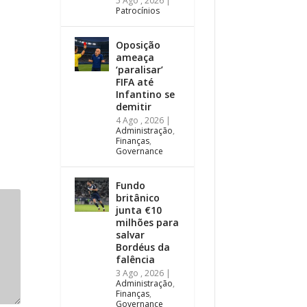
5 Ago , 2026
|
Patrocínios
Oposição
ameaça
‘paralisar’
FIFA até
Infantino se
demitir
4 Ago , 2026
|
Administração
,
Finanças
,
Governance
Fundo
britânico
junta €10
milhões para
salvar
Bordéus da
falência
3 Ago , 2026
|
Administração
,
Finanças
,
Governance