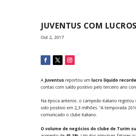
JUVENTUS COM LUCROS
Out 2, 2017
A
Juventus
reportou um
lucro líquido record
contas com saldo positivo pelo terceiro ano con
Na época anterior, o campeão italiano registou 
sido positivo em 2,3 milhões. “A temporada 201
comunicado o clube italiano.
O volume de negócios do clube de Turim s
aumento de
45,1%
. Um dos principais fatores 