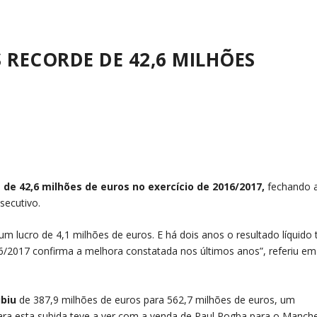
 RECORDE DE 42,6 MILHÕES
e de 42,6 milhões de euros no exercício de 2016/2017,
fechando 
secutivo.
um lucro de 4,1 milhões de euros. E há dois anos o resultado líquido 
6/2017 confirma a melhora constatada nos últimos anos”, referiu em
ubiu
de 387,9 milhões de euros para 562,7 milhões de euros, um
para esta subida teve a ver com a venda de Paul Pogba para o Manch