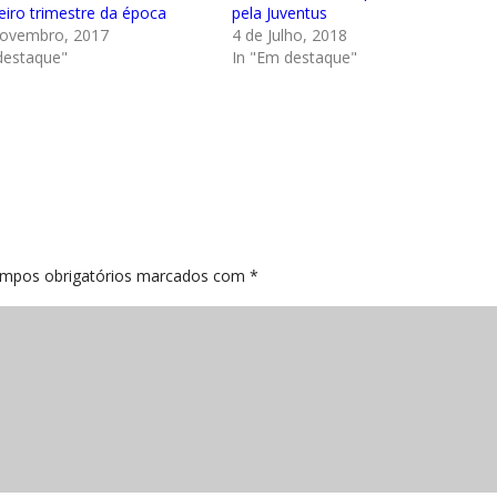
eiro trimestre da época
pela Juventus
Novembro, 2017
4 de Julho, 2018
destaque"
In "Em destaque"
mpos obrigatórios marcados com
*