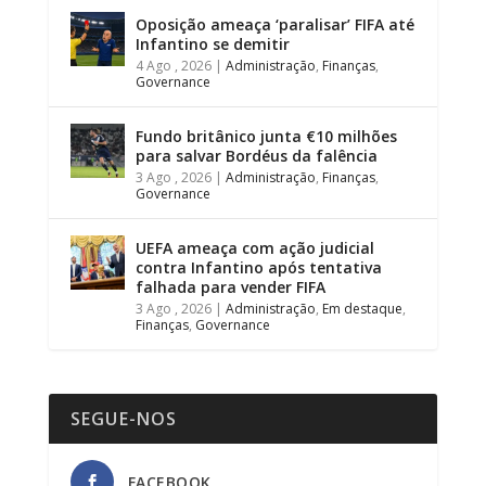
Oposição ameaça ‘paralisar’ FIFA até
Infantino se demitir
4 Ago , 2026
|
Administração
,
Finanças
,
Governance
Fundo britânico junta €10 milhões
para salvar Bordéus da falência
3 Ago , 2026
|
Administração
,
Finanças
,
Governance
UEFA ameaça com ação judicial
contra Infantino após tentativa
falhada para vender FIFA
3 Ago , 2026
|
Administração
,
Em destaque
,
Finanças
,
Governance
SEGUE-NOS
FACEBOOK