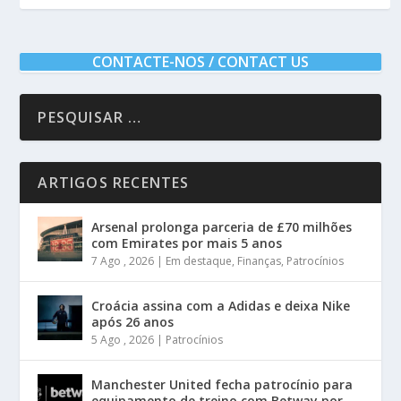
CONTACTE-NOS / CONTACT US
ARTIGOS RECENTES
Arsenal prolonga parceria de £70 milhões
com Emirates por mais 5 anos
7 Ago , 2026
|
Em destaque
,
Finanças
,
Patrocínios
Croácia assina com a Adidas e deixa Nike
após 26 anos
5 Ago , 2026
|
Patrocínios
Manchester United fecha patrocínio para
equipamento de treino com Betway por