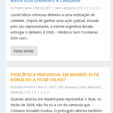
MESSI DOA DINHEIRO À CARIDADE
by
Pedro Serio
|
Nov 6, 2017
|
Sem categoria
|
0
|
Lionel Messi ofereceu dinheiro a uma instituição de
caridade. Depois de ganhar uma ação judicial, iniciada
pelo seu representante, a estrela argentina decidiu
entregar o dinheiro à ONG – Médicos Sem Fronteiras.
Este caso...
READ MORE
PIOR ÉPOCA INDIVIDUAL EM MADRID: ESTÁ
RONALDO A FICAR VELHO?
by
Pedro Pereira
|
Mai 11, 2017
|
Em destaque
,
Foco
,
Mercado
,
Rankings
|
0
|
Quando aterrou em Madrid para representar o Real, no
Verão de 2009, não foi só a cor da camisola que
Cristiano Ronaldo mudou. O português alterou também