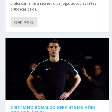
profundamente o seu estilo de jogo: trocou as fintas
diabólicas pelos...
READ MORE
CRISTIANO RONALDO GERA 470 MILHÕES