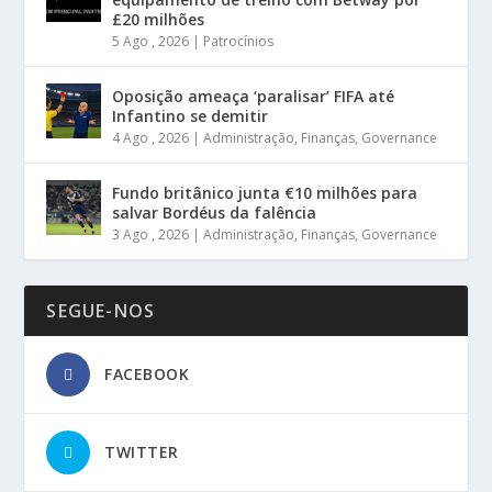
£20 milhões
5 Ago , 2026
|
Patrocínios
Oposição ameaça ‘paralisar’ FIFA até
Infantino se demitir
4 Ago , 2026
|
Administração
,
Finanças
,
Governance
Fundo britânico junta €10 milhões para
salvar Bordéus da falência
3 Ago , 2026
|
Administração
,
Finanças
,
Governance
SEGUE-NOS
FACEBOOK
TWITTER