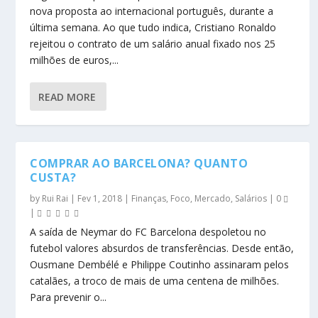
nova proposta ao internacional português, durante a
última semana. Ao que tudo indica, Cristiano Ronaldo
rejeitou o contrato de um salário anual fixado nos 25
milhões de euros,...
READ MORE
COMPRAR AO BARCELONA? QUANTO
CUSTA?
by
Rui Rai
|
Fev 1, 2018
|
Finanças
,
Foco
,
Mercado
,
Salários
|
0
|
A saída de Neymar do FC Barcelona despoletou no
futebol valores absurdos de transferências. Desde então,
Ousmane Dembélé e Philippe Coutinho assinaram pelos
catalães, a troco de mais de uma centena de milhões.
Para prevenir o...