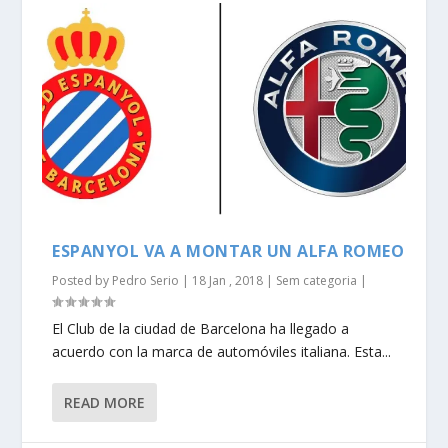
ESPANYOL VA A MONTAR UN ALFA ROMEO
Posted by
Pedro Serio
|
18 Jan , 2018
|
Sem categoria
|
El Club de la ciudad de Barcelona ha llegado a
acuerdo con la marca de automóviles italiana. Esta...
READ MORE