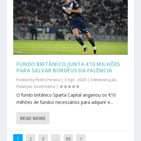
FUNDO BRITÂNICO JUNTA €10 MILHÕES
PARA SALVAR BORDÉUS DA FALÊNCIA
Posted by
Pedro Pereira
|
3 Ago , 2026
|
Administração
,
Finanças
,
Governance
|
O fundo britânico Sparta Capital angariou os €10
milhões de fundos necessários para adquirir e...
READ MORE
1
2
3
…
86