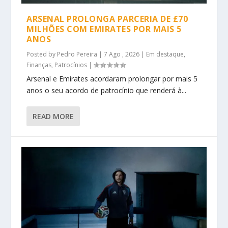
ARSENAL PROLONGA PARCERIA DE £70
MILHÕES COM EMIRATES POR MAIS 5
ANOS
Posted by
Pedro Pereira
|
7 Ago , 2026
|
Em destaque
,
Finanças
,
Patrocínios
|
Arsenal e Emirates acordaram prolongar por mais 5
anos o seu acordo de patrocínio que renderá à...
READ MORE