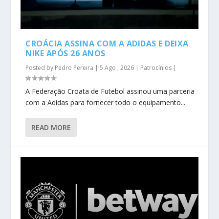
CROÁCIA ASSINA COM A ADIDAS E DEIXA
NIKE APÓS 26 ANOS
Posted by
Pedro Pereira
|
5 Ago , 2026
|
Patrocínios
|
A Federação Croata de Futebol assinou uma parceria
com a Adidas para fornecer todo o equipamento...
READ MORE