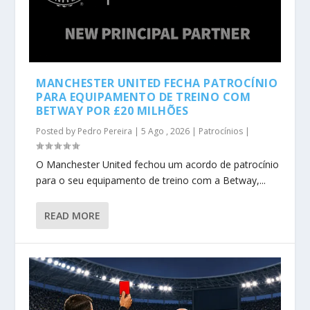
MANCHESTER UNITED FECHA PATROCÍNIO
PARA EQUIPAMENTO DE TREINO COM
BETWAY POR £20 MILHÕES
Posted by
Pedro Pereira
|
5 Ago , 2026
|
Patrocínios
|
O Manchester United fechou um acordo de patrocínio
para o seu equipamento de treino com a Betway,...
READ MORE