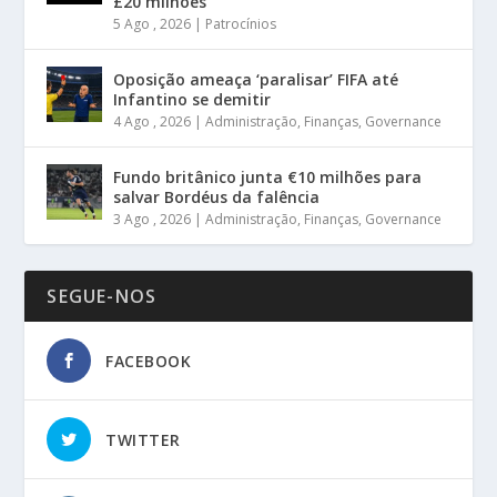
£20 milhões
5 Ago , 2026
|
Patrocínios
Oposição ameaça ‘paralisar’ FIFA até
Infantino se demitir
4 Ago , 2026
|
Administração
,
Finanças
,
Governance
Fundo britânico junta €10 milhões para
salvar Bordéus da falência
3 Ago , 2026
|
Administração
,
Finanças
,
Governance
SEGUE-NOS
FACEBOOK
TWITTER