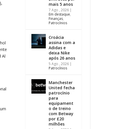
),
mais 5 anos
7 Ago , 2026
|
Em destaque
,
Finanças
,
Patrocínios
Croácia
assina com a
nhol
Adidas e
ente
deixa Nike
 Al
após 26 anos
5 Ago , 2026
|
Patrocínios
Manchester
United fecha
onal
patrocínio
para
equipament
o de treino
é um
com Betway
por £20
milhões