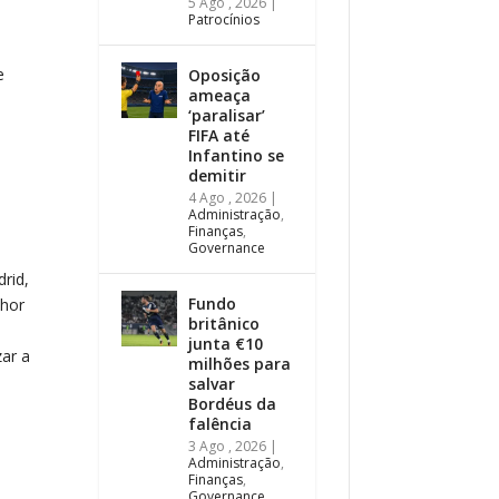
5 Ago , 2026
|
Patrocínios
e
Oposição
ameaça
‘paralisar’
FIFA até
Infantino se
demitir
4 Ago , 2026
|
Administração
,
Finanças
,
Governance
rid,
Fundo
lhor
britânico
junta €10
zar a
milhões para
salvar
Bordéus da
falência
3 Ago , 2026
|
Administração
,
Finanças
,
Governance