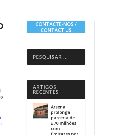
O
CONTACTE-NOS /
CONTACT US
ARTIGOS
e
RECENTES
ão
Arsenal
prolonga
e
parceria de
£70 milhões
ar
com
Emirates por