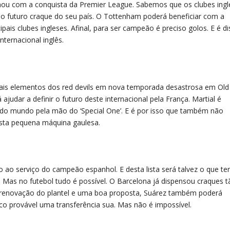
inou com a conquista da Premier League. Sabemos que os clubes ing
o futuro craque do seu país. O Tottenham poderá beneficiar com a
ais clubes ingleses. Afinal, para ser campeão é preciso golos. E é d
ernacional inglês.
ipais elementos dos red devils em nova temporada desastrosa em Old
judar a definir o futuro deste internacional pela França. Martial é
o mundo pela mão do ‘Special One’. E é por isso que também não
desta pequena máquina gaulesa.
ao serviço do campeão espanhol. E desta lista será talvez o que te
. Mas no futebol tudo é possível. O Barcelona já dispensou craques 
renovação do plantel e uma boa proposta, Suárez também poderá
co provável uma transferência sua. Mas não é impossível.