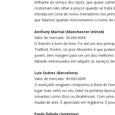
brilhante ao serviço dos Spurs, que quase culm
costumam não olhar a preços quando se trata d
entrada em cena de novos treinadores nos princip
que falamos quando mencionamos o nome do int
Anthony Martial (Manchester United)
Valor de mercado: 30.000.000€
O francês é bom de bola. Foi até um dos princ
Trafford. Porém, só José Mourinho é que poderá a
jovem, tem margem para ser um dos melhores d
faltarão interessados em adquirir os serviços 
Luis Suárez (Barcelona)
Valor de mercado: 90.000.000€
O avançado uruguaio conquistou a Bota de Ouro 
lugar mais certo no seu clube na próxima época
sonantes como Etoo ou Ibrahimovic. Com uma 
mudar de ares. É apreciado em Inglaterra. É pou
Paulo Dybala (Juventus)