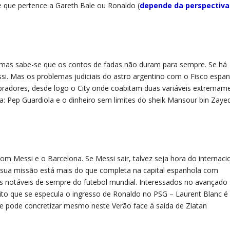
e que pertence a Gareth Bale ou Ronaldo (
depende da perspectiva
, mas sabe-se que os contos de fadas não duram para sempre. Se há
ssi. Mas os problemas judiciais do astro argentino com o Fisco espa
mpradores, desde logo o City onde coabitam duas variáveis extremam
: Pep Guardiola e o dinheiro sem limites do sheik Mansour bin Zayed
om Messi e o Barcelona. Se Messi sair, talvez seja hora do internaci
 sua missão está mais do que completa na capital espanhola com
 notáveis de sempre do futebol mundial. Interessados no avançado
to que se especula o ingresso de Ronaldo no PSG – Laurent Blanc 
se pode concretizar mesmo neste Verão face à saída de Zlatan