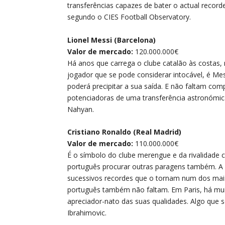
transferências capazes de bater o actual record
segundo o CIES Football Observatory.
Lionel Messi (Barcelona)
Valor de mercado:
120.000.000€
Há anos que carrega o clube catalão às costas
jogador que se pode considerar intocável, é Me
poderá precipitar a sua saída. E não faltam co
potenciadoras de uma transferência astronómica
Nahyan.
Cristiano Ronaldo (Real Madrid)
Valor de mercado:
110.000.000€
É o símbolo do clube merengue e da rivalidade c
português procurar outras paragens também. A
sucessivos recordes que o tornam num dos mais
português também não faltam. Em Paris, há mui
apreciador-nato das suas qualidades. Algo que 
Ibrahimovic.