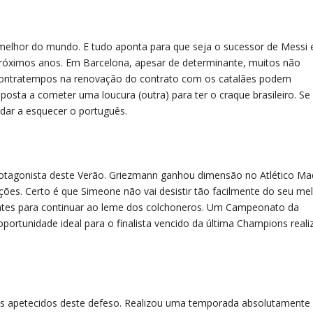
 melhor do mundo. E tudo aponta para que seja o sucessor de Messi 
óximos anos. Em Barcelona, apesar de determinante, muitos não
s contratempos na renovação do contrato com os catalães podem
isposta a cometer uma loucura (outra) para ter o craque brasileiro. Se
dar a esquecer o português.
rotagonista deste Verão. Griezmann ganhou dimensão no Atlético Mad
ões. Certo é que Simeone não vai desistir tão facilmente do seu me
antes para continuar ao leme dos colchoneros. Um Campeonato da
ortunidade ideal para o finalista vencido da última Champions reali
s apetecidos deste defeso. Realizou uma temporada absolutamente