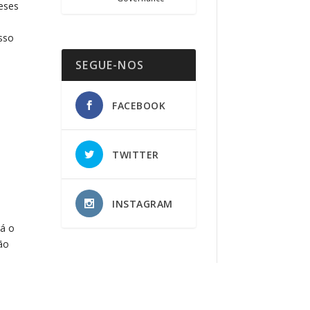
leses
isso
SEGUE-NOS
FACEBOOK
TWITTER
INSTAGRAM
rá o
tão