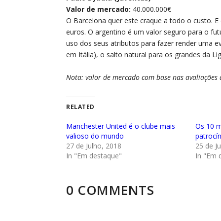
Valor de mercado:
40.000.000€
O Barcelona quer este craque a todo o custo. E
euros. O argentino é um valor seguro para o fut
uso dos seus atributos para fazer render uma e
em Itália), o salto natural para os grandes da L
Nota: valor de mercado com base nas avaliações 
RELATED
Manchester United é o clube mais
Os 10 m
valioso do mundo
patrocí
27 de Julho, 2018
25 de J
In "Em destaque"
In "Em 
0 COMMENTS