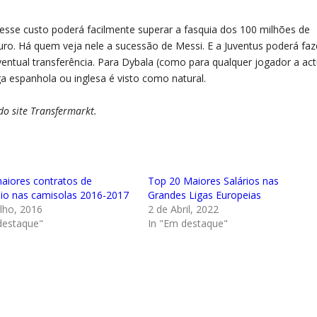
 esse custo poderá facilmente superar a fasquia dos 100 milhões de
uro. Há quem veja nele a sucessão de Messi. E a Juventus poderá faz
ventual transferência. Para Dybala (como para qualquer jogador a ac
iga espanhola ou inglesa é visto como natural.
do site Transfermarkt.
aiores contratos de
Top 20 Maiores Salários nas
nio nas camisolas 2016-2017
Grandes Ligas Europeias
ulho, 2016
2 de Abril, 2022
destaque"
In "Em destaque"