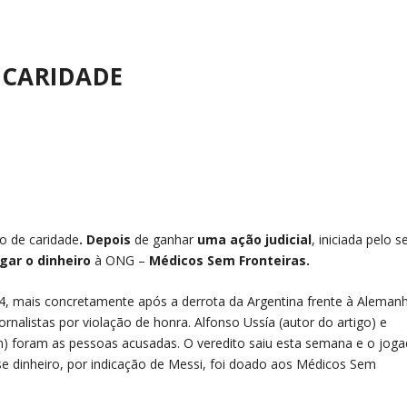
 CARIDADE
ão de caridade
.
Depois
de ganhar
uma ação judicial
, iniciada pelo s
gar o dinheiro
à ONG –
Médicos Sem Fronteiras.
14, mais concretamente após a derrota da Argentina frente à Aleman
ornalistas por violação de honra. Alfonso Ussía (autor do artigo) e
n) foram as pessoas acusadas. O veredito saiu esta semana e o jog
sse dinheiro, por indicação de Messi, foi doado aos Médicos Sem