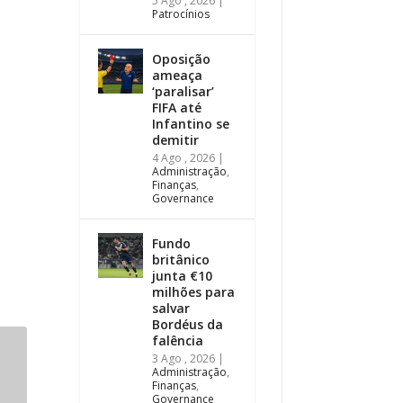
5 Ago , 2026
|
Patrocínios
Oposição
ameaça
‘paralisar’
FIFA até
Infantino se
demitir
4 Ago , 2026
|
Administração
,
Finanças
,
Governance
Fundo
britânico
junta €10
milhões para
salvar
Bordéus da
falência
3 Ago , 2026
|
Administração
,
Finanças
,
Governance