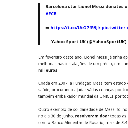
Barcelona star Lionel Messi donates o
#FCB
➡️
https://t.co/UtO7fR9jlr
pic.twitte
— Yahoo Sport UK (@YahooSportUK)
Em fevereiro deste ano, Lionel Messi já tinha a
melhorias nas instalações de um prédio, em La
mil euros.
Criada em 2007, a Fundação Messi tem estado e
saúde, procurando ajudar várias crianças por t
também embaixador mundial da UNICEF por todo 
Outro exemplo de solidariedade de Messi foi n
no dia 30 de junho,
resolveram doar
todas as 
com o Banco Alimentar de Rosario, mais de 3,4 