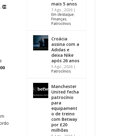
mais 5 anos
 👏
7 Ago , 2026
|
Em destaque
,
Finanças
,
Patrocínios
Croácia
assina com a
Adidas e
deixa Nike
s
após 26 anos
5 Ago , 2026
|
200
Patrocínios
Manchester
United fecha
patrocínio
para
equipament
o de treino
ram
com Betway
cordo
por £20
milhões