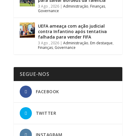
para salvar Bordéus da falência
3 Ago , 2026
|
Administração
,
Finanças
,
Governance
UEFA ameaça com ação judicial
contra Infantino após tentativa
falhada para vender FIFA
3 Ago , 2026
|
Administração
,
Em destaque
,
Finanças
,
Governance
SEGUE-NOS
FACEBOOK
TWITTER
INSTAGRAM