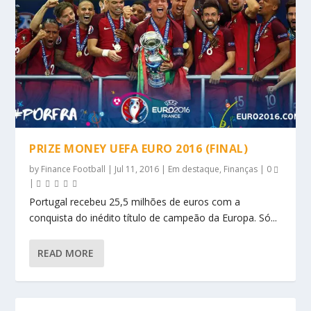
PRIZE MONEY UEFA EURO 2016 (FINAL)
by
Finance Football
|
Jul 11, 2016
|
Em destaque
,
Finanças
|
0
|
Portugal recebeu 25,5 milhões de euros com a
conquista do inédito título de campeão da Europa. Só...
READ MORE