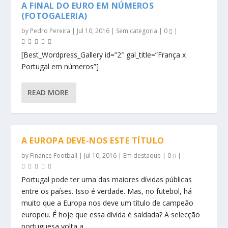
A FINAL DO EURO EM NÚMEROS
(FOTOGALERIA)
by
Pedro Pereira
|
Jul 10, 2016
|
Sem categoria
|
0
|
[Best_Wordpress_Gallery id=”2″ gal_title=”França x
Portugal em números”]
READ MORE
A EUROPA DEVE-NOS ESTE TÍTULO
by
Finance Football
|
Jul 10, 2016
|
Em destaque
|
0
|
Portugal pode ter uma das maiores dívidas públicas
entre os países. Isso é verdade. Mas, no futebol, há
muito que a Europa nos deve um título de campeão
europeu. É hoje que essa dívida é saldada? A selecção
portuguesa volta a...