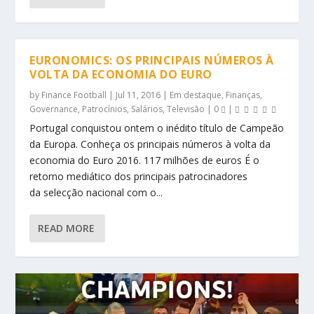
EURONOMICS: OS PRINCIPAIS NÚMEROS À
VOLTA DA ECONOMIA DO EURO
by
Finance Football
|
Jul 11, 2016
|
Em destaque
,
Finanças
,
Governance
,
Patrocínios
,
Salários
,
Televisão
|
0
|
Portugal conquistou ontem o inédito título de Campeão
da Europa. Conheça os principais números à volta da
economia do Euro 2016. 117 milhões de euros É o
retorno mediático dos principais patrocinadores
da selecção nacional com o...
READ MORE