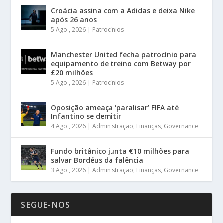
Croácia assina com a Adidas e deixa Nike
após 26 anos
5 Ago , 2026
|
Patrocínios
Manchester United fecha patrocínio para
equipamento de treino com Betway por
£20 milhões
5 Ago , 2026
|
Patrocínios
Oposição ameaça ‘paralisar’ FIFA até
Infantino se demitir
4 Ago , 2026
|
Administração
,
Finanças
,
Governance
Fundo britânico junta €10 milhões para
salvar Bordéus da falência
3 Ago , 2026
|
Administração
,
Finanças
,
Governance
SEGUE-NOS