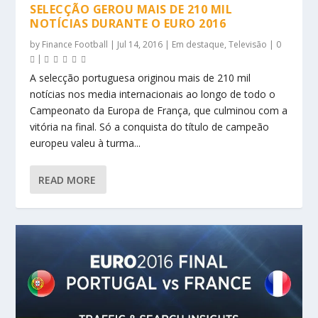
SELECÇÃO GEROU MAIS DE 210 MIL
NOTÍCIAS DURANTE O EURO 2016
by
Finance Football
|
Jul 14, 2016
|
Em destaque
,
Televisão
|
0
|
A selecção portuguesa originou mais de 210 mil
notícias nos media internacionais ao longo de todo o
Campeonato da Europa de França, que culminou com a
vitória na final. Só a conquista do título de campeão
europeu valeu à turma...
READ MORE