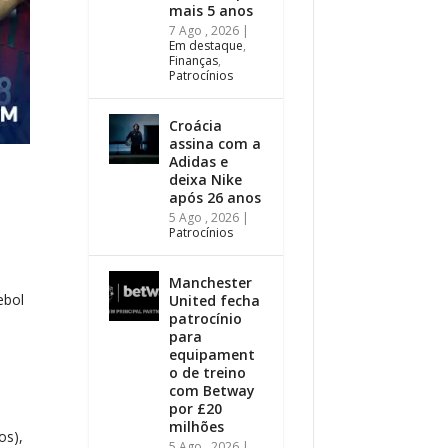
mais 5 anos
7 Ago , 2026
|
Em destaque
,
Finanças
,
Patrocínios
Croácia
assina com a
Adidas e
deixa Nike
após 26 anos
5 Ago , 2026
|
Patrocínios
Manchester
ebol
United fecha
patrocínio
para
equipament
o de treino
com Betway
por £20
milhões
os),
5 Ago , 2026
|