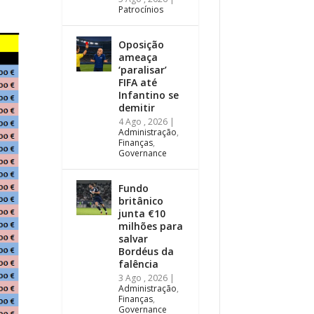
Patrocínios
Oposição
ameaça
‘paralisar’
FIFA até
Infantino se
demitir
4 Ago , 2026
|
Administração
,
Finanças
,
Governance
Fundo
britânico
junta €10
milhões para
salvar
Bordéus da
falência
3 Ago , 2026
|
Administração
,
Finanças
,
Governance