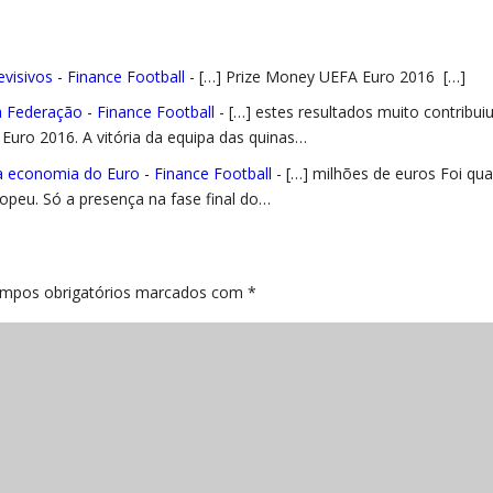
visivos - Finance Football
- […] Prize Money UEFA Euro 2016 […]
 Federação - Finance Football
- […] estes resultados muito contribui
 Euro 2016. A vitória da equipa das quinas…
a economia do Euro - Finance Football
- […] milhões de euros Foi qu
ropeu. Só a presença na fase final do…
mpos obrigatórios marcados com
*