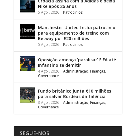
Croácia assina com a Adidas e deixa
Nike após 26 anos
5 Ago , 2026
|
Patrocínios
Manchester United fecha patrocínio
para equipamento de treino com
Betway por £20 milhões
5 Ago , 2026
|
Patrocínios
Oposição ameaça ‘paralisar’ FIFA até
Infantino se demitir
4 Ago , 2026
|
Administração
,
Finanças
,
Governance
Fundo britânico junta €10 milhões
para salvar Bordéus da falência
3 Ago , 2026
|
Administração
,
Finanças
,
Governance
SEGUE-NOS