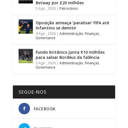
Betway por £20 milhões
5 Ago , 2026
|
Patrocínios
Oposição ameaça ‘paralisar’ FIFA até
Infantino se demitir
4 Ago , 2026
|
Administração
,
Finanças
,
Governance
Fundo britânico junta €10 milhões
para salvar Bordéus da falência
3 Ago , 2026
|
Administração
,
Finanças
,
Governance
SEGUE-NOS
FACEBOOK