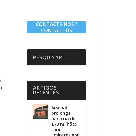
CONTACTE-NOS /
CONTACT US
o
ARTIGOS
a
RECENTES
Arsenal
prolonga
parceria de
£70 milhões
s
com
Emirates por