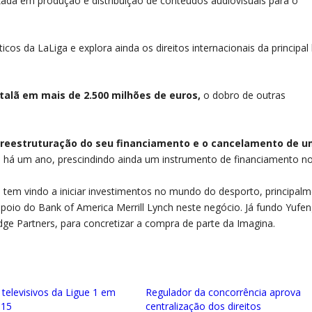
ada em produção e distribuição de conteúdos audiovisuais para o
cos da LaLiga e explora ainda os direitos internacionais da principal 
talã em mais de 2.500 milhões de euros,
o dobro de outras
a reestruturação do seu financiamento e o cancelamento de 
o há um ano, prescindindo ainda um instrumento de financiamento n
em vindo a iniciar investimentos no mundo do desporto, principal
poio do Bank of America Merrill Lynch neste negócio. Já fundo Yufe
dge Partners, para concretizar a compra de parte da Imagina.
 televisivos da Ligue 1 em
Regulador da concorrência aprova
015
centralização dos direitos