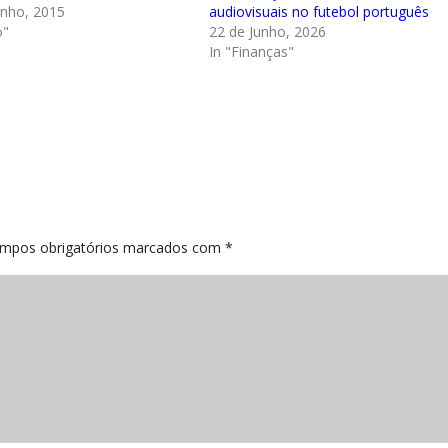
unho, 2015
audiovisuais no futebol português
o"
22 de Junho, 2026
In "Finanças"
mpos obrigatórios marcados com
*