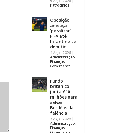
5 Ago , 2026
|
Patrocínios
Oposição
ameaça
‘paralisar’
FIFA até
Infantino se
demitir
4 Ago , 2026
|
Administração
,
Finanças
,
Governance
Fundo
britânico
junta €10
milhões para
salvar
Bordéus da
falência
3 Ago , 2026
|
Administração
,
Finanças
,
Governance