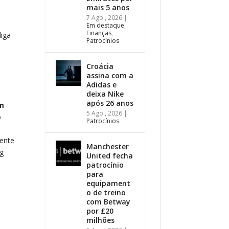
mais 5 anos
7 Ago , 2026
|
Em destaque
,
Finanças
,
liga
Patrocínios
Croácia
assina com a
Adidas e
deixa Nike
após 26 anos
um
5 Ago , 2026
|
o
Patrocínios
mente
Manchester
ng
United fecha
patrocínio
para
equipament
o de treino
com Betway
por £20
milhões