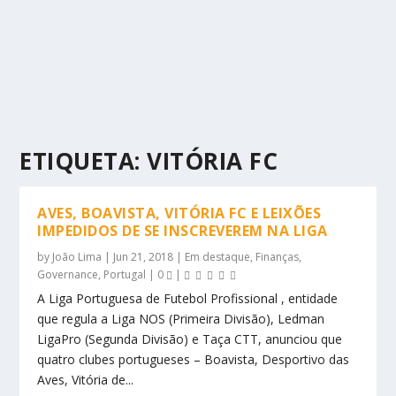
ETIQUETA:
VITÓRIA FC
AVES, BOAVISTA, VITÓRIA FC E LEIXÕES
IMPEDIDOS DE SE INSCREVEREM NA LIGA
by
João Lima
|
Jun 21, 2018
|
Em destaque
,
Finanças
,
Governance
,
Portugal
|
0
|
A Liga Portuguesa de Futebol Profissional , entidade
que regula a Liga NOS (Primeira Divisão), Ledman
LigaPro (Segunda Divisão) e Taça CTT, anunciou que
quatro clubes portugueses – Boavista, Desportivo das
Aves, Vitória de...