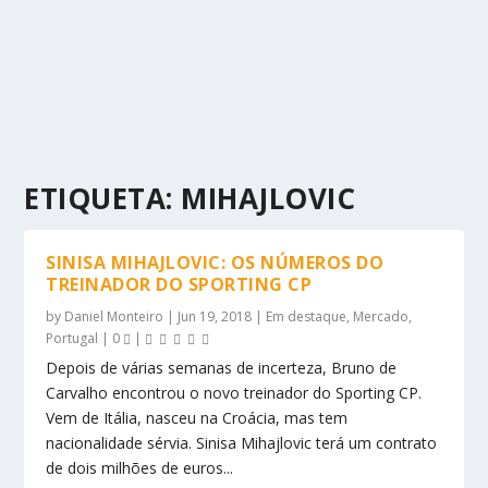
ETIQUETA:
MIHAJLOVIC
SINISA MIHAJLOVIC: OS NÚMEROS DO
TREINADOR DO SPORTING CP
by
Daniel Monteiro
|
Jun 19, 2018
|
Em destaque
,
Mercado
,
Portugal
|
0
|
Depois de várias semanas de incerteza, Bruno de
Carvalho encontrou o novo treinador do Sporting CP.
Vem de Itália, nasceu na Croácia, mas tem
nacionalidade sérvia. Sinisa Mihajlovic terá um contrato
de dois milhões de euros...