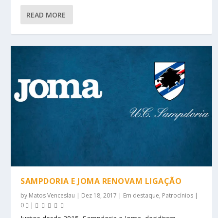
READ MORE
SAMPDORIA E JOMA RENOVAM LIGAÇÃO
by
Matos Venceslau
|
Dez 18, 2017
|
Em destaque
,
Patrocínios
|
0
|