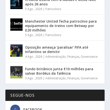
após 26 anos
5 Ago , 2026
|
Patrocínios
Manchester United fecha patrocínio para
equipamento de treino com Betway por
£20 milhões
5 Ago , 2026
|
Patrocínios
Oposição ameaça ‘paralisar’ FIFA até
Infantino se demitir
4 Ago , 2026
|
Administração
,
Finanças
,
Governance
Fundo britânico junta €10 milhões para
salvar Bordéus da falência
3 Ago , 2026
|
Administração
,
Finanças
,
Governance
SEGUE-NOS
FACEBOOK