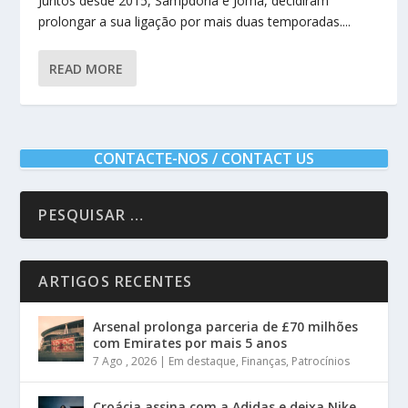
Juntos desde 2015, Sampdoria e Joma, decidiram
prolongar a sua ligação por mais duas temporadas....
READ MORE
CONTACTE-NOS / CONTACT US
ARTIGOS RECENTES
Arsenal prolonga parceria de £70 milhões
com Emirates por mais 5 anos
7 Ago , 2026
|
Em destaque
,
Finanças
,
Patrocínios
Croácia assina com a Adidas e deixa Nike