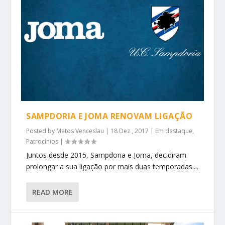
SAMPDORIA E JOMA RENOVAM LIGAÇÃO
Posted by
Matos Venceslau
|
18 Dez , 2017
|
Em destaque
,
Patrocínios
|
Juntos desde 2015, Sampdoria e Joma, decidiram
prolongar a sua ligação por mais duas temporadas....
READ MORE