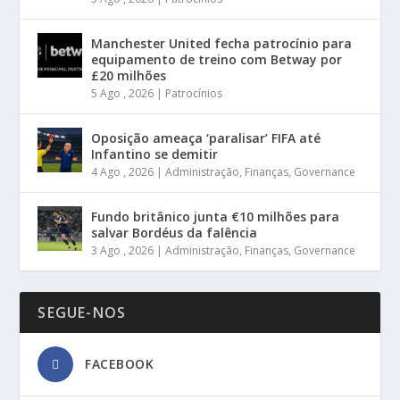
Manchester United fecha patrocínio para
equipamento de treino com Betway por
£20 milhões
5 Ago , 2026
|
Patrocínios
Oposição ameaça ‘paralisar’ FIFA até
Infantino se demitir
4 Ago , 2026
|
Administração
,
Finanças
,
Governance
Fundo britânico junta €10 milhões para
salvar Bordéus da falência
3 Ago , 2026
|
Administração
,
Finanças
,
Governance
SEGUE-NOS
FACEBOOK