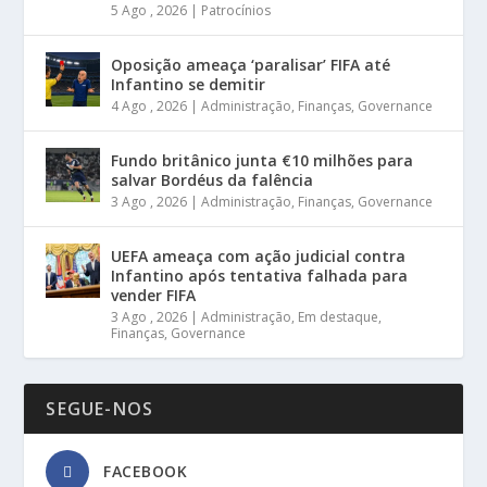
5 Ago , 2026
|
Patrocínios
Oposição ameaça ‘paralisar’ FIFA até
Infantino se demitir
4 Ago , 2026
|
Administração
,
Finanças
,
Governance
Fundo britânico junta €10 milhões para
salvar Bordéus da falência
3 Ago , 2026
|
Administração
,
Finanças
,
Governance
UEFA ameaça com ação judicial contra
Infantino após tentativa falhada para
vender FIFA
3 Ago , 2026
|
Administração
,
Em destaque
,
Finanças
,
Governance
SEGUE-NOS
FACEBOOK