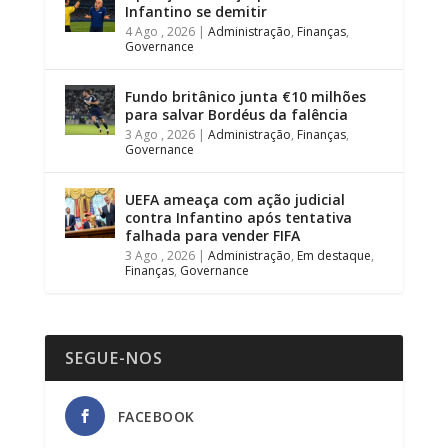
Infantino se demitir
4 Ago , 2026
|
Administração
,
Finanças
,
Governance
Fundo britânico junta €10 milhões
para salvar Bordéus da falência
3 Ago , 2026
|
Administração
,
Finanças
,
Governance
UEFA ameaça com ação judicial
contra Infantino após tentativa
falhada para vender FIFA
3 Ago , 2026
|
Administração
,
Em destaque
,
Finanças
,
Governance
SEGUE-NOS
FACEBOOK