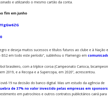
sinado e utilizando o mesmo cartão da conta.
ao fim em junho
bmYIgGw6ZG
20
gro e deseja muitos sucessos e títulos futuros ao clube e à Nação 
o BS2 em todo este período”, sublinhou o Flamengo em
comunicad
tebol brasileiro, com a tríplice coroa (Campeonato Carioca, bicampeo
, em 2019, e a Recopa e a Supercopa, em 2020”, acrescentou.
ovid-19 na decisão do banco digital. Mas um estudo da agência de
uebra de 37% no valor investido pelas empresas em sponsors
estimento em patrocínios e outros contratos publicitários cairá para