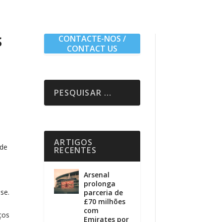
S
CONTACTE-NOS /
CONTACT US
ARTIGOS
 de
RECENTES
Arsenal
prolonga
se.
parceria de
£70 milhões
com
ços
Emirates por