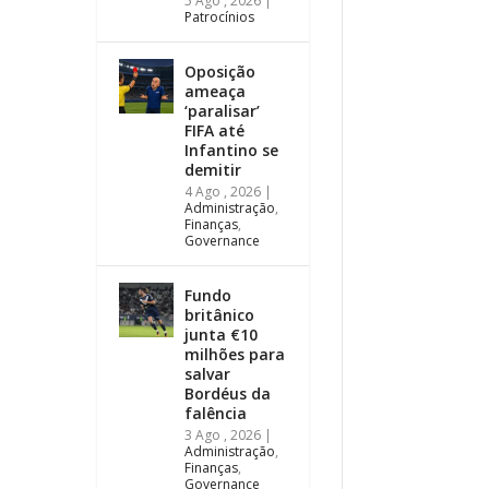
5 Ago , 2026
|
Patrocínios
Oposição
ameaça
‘paralisar’
FIFA até
Infantino se
demitir
4 Ago , 2026
|
Administração
,
Finanças
,
Governance
Fundo
britânico
junta €10
milhões para
salvar
Bordéus da
falência
3 Ago , 2026
|
Administração
,
Finanças
,
Governance