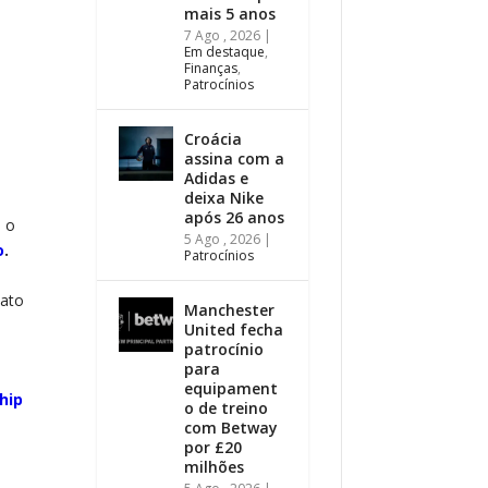
mais 5 anos
7 Ago , 2026
|
Em destaque
,
Finanças
,
Patrocínios
Croácia
assina com a
Adidas e
deixa Nike
após 26 anos
e o
5 Ago , 2026
|
o
.
Patrocínios
nato
Manchester
United fecha
patrocínio
para
equipament
hip
o de treino
com Betway
por £20
milhões