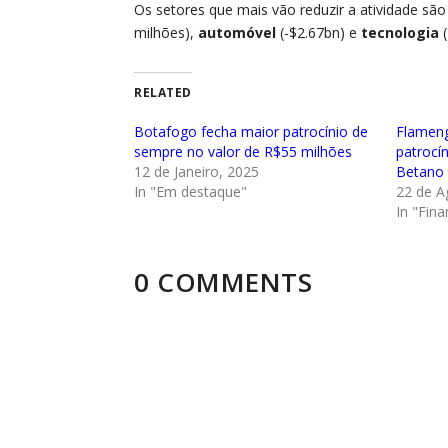
Os setores que mais vão reduzir a atividade sã
milhões),
automóvel
(-$2.67bn) e
tecnologia
(
RELATED
Botafogo fecha maior patrocínio de
Flameng
sempre no valor de R$55 milhões
patrocí
12 de Janeiro, 2025
Betano 
In "Em destaque"
22 de A
In "Fina
0 COMMENTS