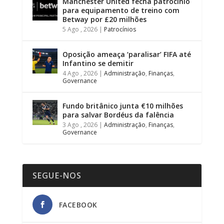
Manchester United fecha patrocínio
para equipamento de treino com
Betway por £20 milhões
5 Ago , 2026
|
Patrocínios
Oposição ameaça ‘paralisar’ FIFA até
Infantino se demitir
4 Ago , 2026
|
Administração
,
Finanças
,
Governance
Fundo britânico junta €10 milhões
para salvar Bordéus da falência
3 Ago , 2026
|
Administração
,
Finanças
,
Governance
SEGUE-NOS
FACEBOOK