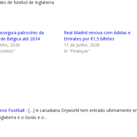
o de futebol de Inglaterra.
assegura patrocínio da
Real Madrid renova com Adidas e
 de Bélgica até 2034
Emirates por €1,5 bilhões
unho, 2026
11 de Junho, 2026
ocínios"
In "Finanças"
ance Football
- […] A canadiana Dryworld tem entrado ultimamente 
glaterra e o Goiás e o…