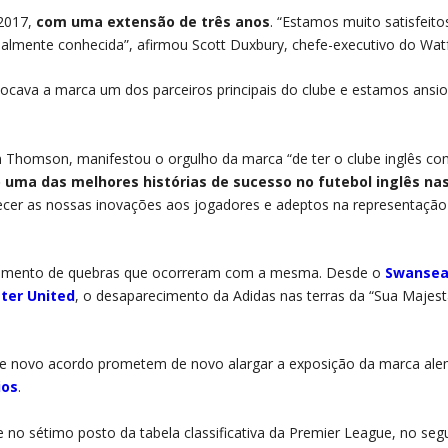
 2017,
com uma extensão de três anos
. “Estamos muito satisfeito
lmente conhecida”, afirmou Scott Duxbury, chefe-executivo do Wat
olocava a marca um dos parceiros principais do clube e estamos ansi
in Thomson, manifestou o orgulho da marca “de ter o clube inglês c
 uma das melhores histórias de sucesso no futebol inglês na
cer as nossas inovações aos jogadores e adeptos na representação
uimento de quebras que ocorreram com a mesma. Desde o
Swanse
ter United
, o desaparecimento da Adidas nas terras da “Sua Majes
e novo acordo prometem de novo alargar a exposição da marca al
ios
.
 no sétimo posto da tabela classificativa da Premier League, no se