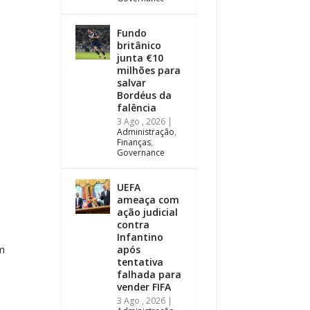
Fundo
britânico
junta €10
milhões para
salvar
Bordéus da
falência
3 Ago , 2026
|
Administração
,
Finanças
,
Governance
UEFA
ameaça com
ação judicial
contra
Infantino
após
em
tentativa
falhada para
vender FIFA
3 Ago , 2026
|