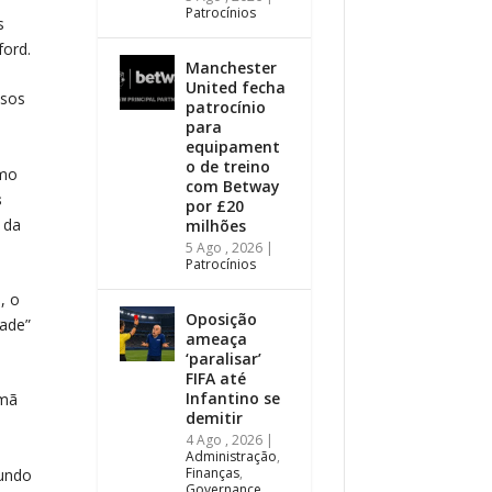
Patrocínios
s
ford.
Manchester
United fecha
osos
patrocínio
para
equipament
o de treino
omo
com Betway
s
por £20
 da
milhões
5 Ago , 2026
|
Patrocínios
a
, o
Oposição
tade”
ameaça
‘paralisar’
FIFA até
Infantino se
emã
demitir
4 Ago , 2026
|
Administração
,
Finanças
,
gundo
Governance