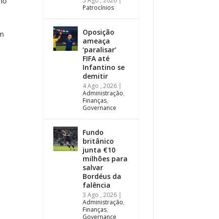
5 Ago , 2026
|
 no
Patrocínios
Oposição
em
ameaça
‘paralisar’
FIFA até
Infantino se
demitir
4 Ago , 2026
|
Administração
,
Finanças
,
Governance
Fundo
britânico
junta €10
milhões para
salvar
Bordéus da
falência
3 Ago , 2026
|
Administração
,
Finanças
,
Governance