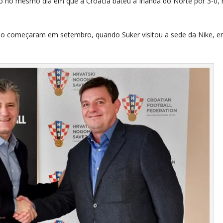
do no mesmo dia em que a Croácia bateu a Irlanda do Norte por 3-0,
do começaram em setembro, quando Suker visitou a sede da Nike, 