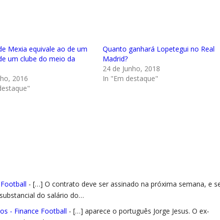
 de Mexia equivale ao de um
Quanto ganhará Lopetegui no Real
de um clube do meio da
Madrid?
24 de Junho, 2018
nho, 2016
In "Em destaque"
destaque"
 Football
- […] O contrato deve ser assinado na próxima semana, e s
ubstancial do salário do…
os - Finance Football
- […] aparece o português Jorge Jesus. O ex-