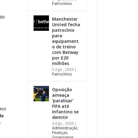
Patrocínios
 do
Manchester
United fecha
patrocínio
para
equipament
o de treino
com Betway
por £20
milhões
5 Ago , 2026
|
Patrocínios
Oposição
ameaça
‘paralisar’
FIFA até
caso
Infantino se
do
demitir
o
4 Ago , 2026
|
Administração
,
Finanças
,
Governance