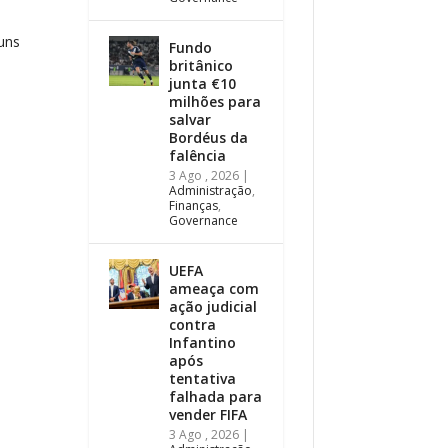
guns
Fundo
britânico
junta €10
milhões para
salvar
Bordéus da
falência
3 Ago , 2026
|
Administração
,
Finanças
,
Governance
UEFA
ameaça com
ação judicial
contra
Infantino
após
tentativa
falhada para
vender FIFA
3 Ago , 2026
|