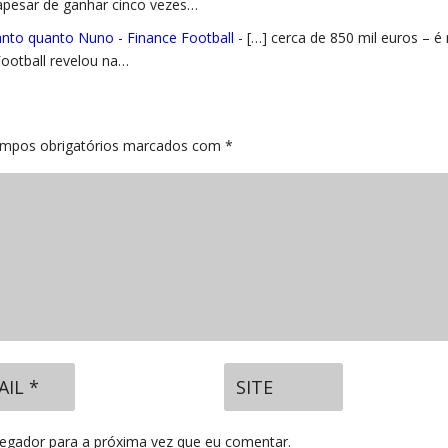
: apesar de ganhar cinco vezes…
anto quanto Nuno - Finance Football
- […] cerca de 850 mil euros – é
ootball revelou na…
mpos obrigatórios marcados com
*
vegador para a próxima vez que eu comentar.