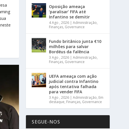
resa
Oposição ameaça
aming
‘paralisar’ FIFA até
Infantino se demitir
 sua
4 Ago , 2026
|
Administração
,
 neste
Finanças
,
Governance
Fundo britânico junta €10
milhões para salvar
Bordéus da falência
3 Ago , 2026
|
Administração
,
Finanças
,
Governance
UEFA ameaça com ação
judicial contra Infantino
após tentativa falhada
para vender FIFA
3 Ago , 2026
|
Administração
,
Em
destaque
,
Finanças
,
Governance
SEGUE-NOS