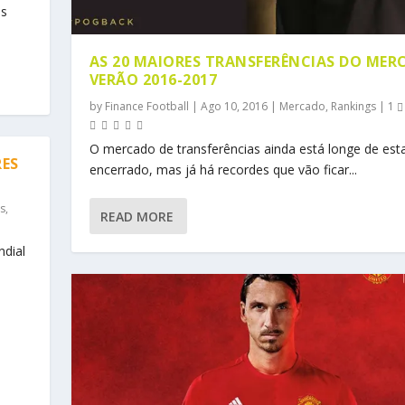
is
AS 20 MAIORES TRANSFERÊNCIAS DO MER
VERÃO 2016-2017
by
Finance Football
|
Ago 10, 2016
|
Mercado
,
Rankings
|
1
O mercado de transferências ainda está longe de est
RES
encerrado, mas já há recordes que vão ficar...
s
,
READ MORE
ndial