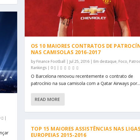
OS 10 MAIORES CONTRATOS DE PATROCÍ
NAS CAMISOLAS 2016-2017
by
Finance Football
|
Jul 25, 2016
|
Em destaque
,
Foco
,
Patroc
Rankings
|
0
|
O Barcelona renovou recentemente o contrato de
patrocínio na sua camisola com a Qatar Airways por...
READ MORE
0
|
TOP 15 MAIORES ASSISTÊNCIAS NAS LIGA
nçar
EUROPEIAS 2015-2016