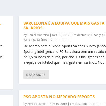
.
BARCELONA É A EQUIPA QUE MAIS GASTA
SALÁRIOS
by
Daniel Monteiro
|
Dez 12, 2017
|
Em destaque
,
Finanças
,
F
Rankings
,
Salários
|
0
|
ro
De acordo com o Global Sports Salaries Survey (GSSS
Sporting Intelligence, o FC Barcelona tem um salário
ic
de 7,5 milhões de euros, por ano. Os blaugranas são,
a equipa de futebol que mais gasta em salários. No...
READ MORE
PSG APOSTA NO MERCADO ESPORTS
by
Pereira Daniel
|
Nov 15, 2016
|
Em destaque
|
0
|