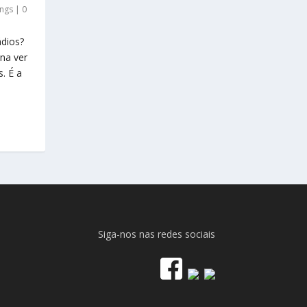
ings
|
0
ádios?
na ver
. É a
Siga-nos nas redes sociais