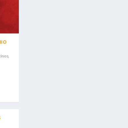
NIO
ínios
,
S