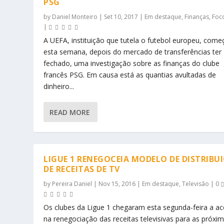
PSG
by
Daniel Monteiro
|
Set 10, 2017
|
Em destaque
,
Finanças
,
Foc
|
A UEFA, instituição que tutela o futebol europeu, com
esta semana, depois do mercado de transferências ter
fechado, uma investigação sobre as finanças do clube
francês PSG. Em causa está as quantias avultadas de
dinheiro...
READ MORE
LIGUE 1 RENEGOCEIA MODELO DE DISTRIBU
DE RECEITAS DE TV
by
Pereira Daniel
|
Nov 15, 2016
|
Em destaque
,
Televisão
|
0
Os clubes da Ligue 1 chegaram esta segunda-feira a a
na renegociação das receitas televisivas para as próxi