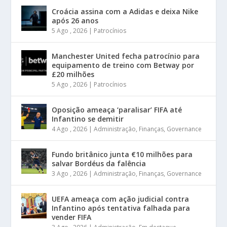
Croácia assina com a Adidas e deixa Nike
após 26 anos
5 Ago , 2026
|
Patrocínios
Manchester United fecha patrocínio para
equipamento de treino com Betway por
£20 milhões
5 Ago , 2026
|
Patrocínios
Oposição ameaça ‘paralisar’ FIFA até
Infantino se demitir
4 Ago , 2026
|
Administração
,
Finanças
,
Governance
Fundo britânico junta €10 milhões para
salvar Bordéus da falência
3 Ago , 2026
|
Administração
,
Finanças
,
Governance
UEFA ameaça com ação judicial contra
Infantino após tentativa falhada para
vender FIFA