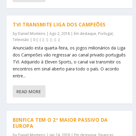
TVI TRANSMITE LIGA DOS CAMPEÕES
by
Daniel Monteiro
|
Ago 2, 2018
|
Em destaque
,
Portugal
,
Televisão
|
0
|
Anunciado esta quarta-feira, os jogos milionários da Liga
dos Campeões vão regressar ao canal privado português
TVI. Adquirido à Eleven Sports, o canal vai transmitir os
encontros em sinal aberto para todo o país. O acordo
entre...
READ MORE
BENFICA TEM O 2º MAIOR PASSIVO DA
EUROPA
by
Daniel Monteiro
|
Jan 24, 2018
|
Em destaque
,
Finanças
,