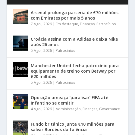
Arsenal prolonga parceria de £70 milhões
com Emirates por mais 5 anos
7 Ago , 2026
|
Em destaque
,
Finanças
,
Patrocínios
Croácia assina com a Adidas e deixa Nike
após 26 anos
5 Ago , 2026
|
Patrocínios
Manchester United fecha patrocínio para
equipamento de treino com Betway por
£20 milhões
5 Ago , 2026
|
Patrocínios
Oposição ameaça ‘paralisar’ FIFA até
Infantino se demitir
4 Ago , 2026
|
Administração
,
Finanças
,
Governance
Fundo britânico junta €10 milhões para
salvar Bordéus da falência