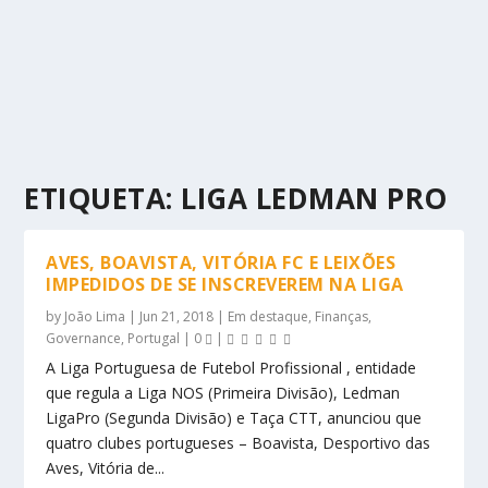
ETIQUETA:
LIGA LEDMAN PRO
AVES, BOAVISTA, VITÓRIA FC E LEIXÕES
IMPEDIDOS DE SE INSCREVEREM NA LIGA
by
João Lima
|
Jun 21, 2018
|
Em destaque
,
Finanças
,
Governance
,
Portugal
|
0
|
A Liga Portuguesa de Futebol Profissional , entidade
que regula a Liga NOS (Primeira Divisão), Ledman
LigaPro (Segunda Divisão) e Taça CTT, anunciou que
quatro clubes portugueses – Boavista, Desportivo das
Aves, Vitória de...