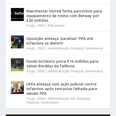
Manchester United fecha patrocínio para
equipamento de treino com Betway por
£20 milhões
5 Ago , 2026
|
Patrocínios
Oposição ameaça ‘paralisar’ FIFA até
Infantino se demitir
4 Ago , 2026
|
Administração
,
Finanças
,
Governance
Fundo britânico junta €10 milhões para
salvar Bordéus da falência
3 Ago , 2026
|
Administração
,
Finanças
,
Governance
UEFA ameaça com ação judicial contra
Infantino após tentativa falhada para
vender FIFA
3 Ago , 2026
|
Administração
,
Em destaque
,
Finanças
,
Governance