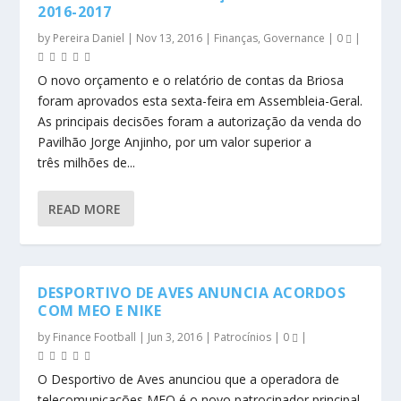
2016-2017
by
Pereira Daniel
|
Nov 13, 2016
|
Finanças
,
Governance
|
0
|
O novo orçamento e o relatório de contas da Briosa
foram aprovados esta sexta-feira em Assembleia-Geral.
As principais decisões foram a autorização da venda do
Pavilhão Jorge Anjinho, por um valor superior a
três milhões de...
READ MORE
DESPORTIVO DE AVES ANUNCIA ACORDOS
COM MEO E NIKE
by
Finance Football
|
Jun 3, 2016
|
Patrocínios
|
0
|
O Desportivo de Aves anunciou que a operadora de
telecomunicações MEO é o novo patrocinador principal.