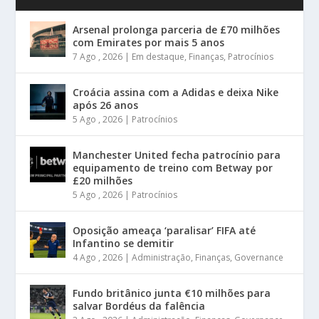
Arsenal prolonga parceria de £70 milhões
com Emirates por mais 5 anos
7 Ago , 2026
|
Em destaque
,
Finanças
,
Patrocínios
Croácia assina com a Adidas e deixa Nike
após 26 anos
5 Ago , 2026
|
Patrocínios
Manchester United fecha patrocínio para
equipamento de treino com Betway por
£20 milhões
5 Ago , 2026
|
Patrocínios
Oposição ameaça ‘paralisar’ FIFA até
Infantino se demitir
4 Ago , 2026
|
Administração
,
Finanças
,
Governance
Fundo britânico junta €10 milhões para
salvar Bordéus da falência