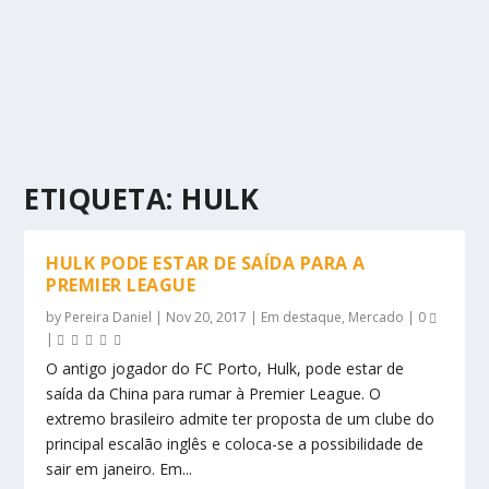
ETIQUETA:
HULK
HULK PODE ESTAR DE SAÍDA PARA A
PREMIER LEAGUE
by
Pereira Daniel
|
Nov 20, 2017
|
Em destaque
,
Mercado
|
0
|
O antigo jogador do FC Porto, Hulk, pode estar de
saída da China para rumar à Premier League. O
extremo brasileiro admite ter proposta de um clube do
principal escalão inglês e coloca-se a possibilidade de
sair em janeiro. Em...