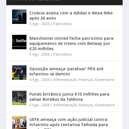
Croácia assina com a Adidas e deixa Nike
após 26 anos
5 Ago , 2026
|
Patrocínios
Manchester United fecha patrocínio para
equipamento de treino com Betway por
£20 milhões
5 Ago , 2026
|
Patrocínios
Oposição ameaça ‘paralisar’ FIFA até
Infantino se demitir
4 Ago , 2026
|
Administração
,
Finanças
,
Governance
Fundo britânico junta €10 milhões para
salvar Bordéus da falência
3 Ago , 2026
|
Administração
,
Finanças
,
Governance
UEFA ameaça com ação judicial contra
Infantino após tentativa falhada para