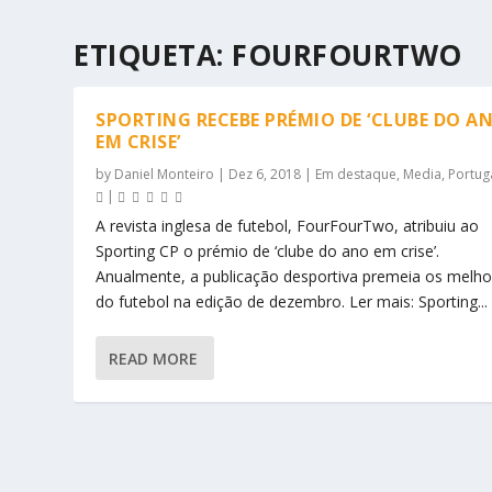
ETIQUETA:
FOURFOURTWO
SPORTING RECEBE PRÉMIO DE ‘CLUBE DO A
EM CRISE’
by
Daniel Monteiro
|
Dez 6, 2018
|
Em destaque
,
Media
,
Portug
|
A revista inglesa de futebol, FourFourTwo, atribuiu ao
Sporting CP o prémio de ‘clube do ano em crise’.
Anualmente, a publicação desportiva premeia os melho
do futebol na edição de dezembro. Ler mais: Sporting...
READ MORE