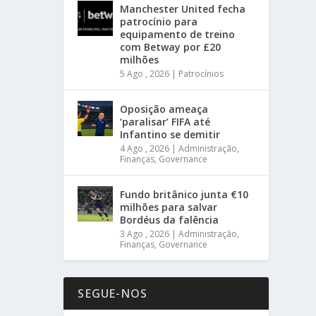
Manchester United fecha
patrocínio para
equipamento de treino
com Betway por £20
milhões
5 Ago , 2026
|
Patrocínios
Oposição ameaça
‘paralisar’ FIFA até
Infantino se demitir
4 Ago , 2026
|
Administração
,
Finanças
,
Governance
Fundo britânico junta €10
milhões para salvar
Bordéus da falência
3 Ago , 2026
|
Administração
,
Finanças
,
Governance
SEGUE-NOS