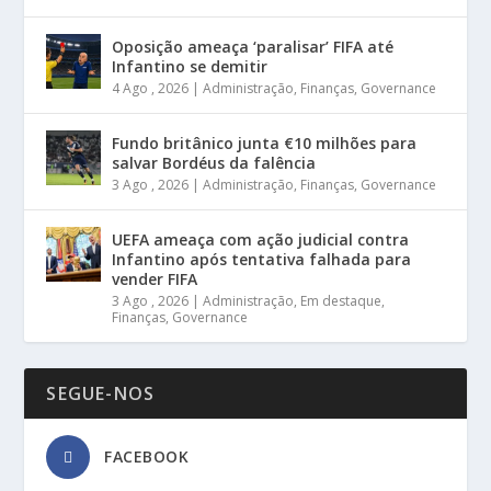
Oposição ameaça ‘paralisar’ FIFA até
Infantino se demitir
4 Ago , 2026
|
Administração
,
Finanças
,
Governance
Fundo britânico junta €10 milhões para
salvar Bordéus da falência
3 Ago , 2026
|
Administração
,
Finanças
,
Governance
UEFA ameaça com ação judicial contra
Infantino após tentativa falhada para
vender FIFA
3 Ago , 2026
|
Administração
,
Em destaque
,
Finanças
,
Governance
SEGUE-NOS
FACEBOOK