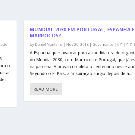
MUNDIAL 2030 EM PORTUGAL, ESPANHA E
MARROCOS?
cado
by
Daniel Monteiro
|
Nov 20, 2018
|
Governance
|
0
|
A Espanha quer avançar para a candidatura de organ
5
do Mundial 2030, com Marrocos e Portugal, que já e
ara o
na parceria. A prova completa o centenário nesse ano
ustar
Segundo o El País, a “inspiração surgiu depois de a...
e...
READ MORE