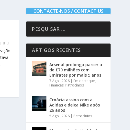
CONTACTE-NOS / CONTACT US
ARTIGOS RECENTES
ização
stava
.
Arsenal prolonga parceria
de £70 milhões com
Emirates por mais 5 anos
7 Ago , 2026
|
Em destaque
,
Finanças
,
Patrocínios
Croácia assina com a
Adidas e deixa Nike após
26 anos
5 Ago , 2026
|
Patrocínios