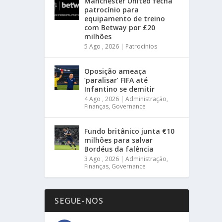
Manchester United fecha
patrocínio para
equipamento de treino
com Betway por £20
milhões
5 Ago , 2026
|
Patrocínios
Oposição ameaça
‘paralisar’ FIFA até
Infantino se demitir
4 Ago , 2026
|
Administração
,
Finanças
,
Governance
Fundo britânico junta €10
milhões para salvar
Bordéus da falência
3 Ago , 2026
|
Administração
,
Finanças
,
Governance
SEGUE-NOS