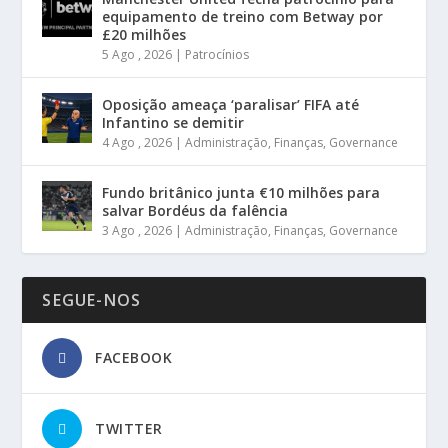
equipamento de treino com Betway por
£20 milhões
5 Ago , 2026
|
Patrocínios
Oposição ameaça ‘paralisar’ FIFA até
Infantino se demitir
4 Ago , 2026
|
Administração
,
Finanças
,
Governance
Fundo britânico junta €10 milhões para
salvar Bordéus da falência
3 Ago , 2026
|
Administração
,
Finanças
,
Governance
SEGUE-NOS
FACEBOOK
TWITTER