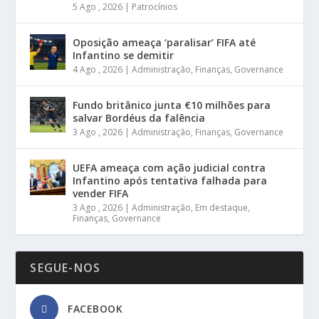
5 Ago , 2026
|
Patrocínios
Oposição ameaça ‘paralisar’ FIFA até
Infantino se demitir
4 Ago , 2026
|
Administração
,
Finanças
,
Governance
Fundo britânico junta €10 milhões para
salvar Bordéus da falência
3 Ago , 2026
|
Administração
,
Finanças
,
Governance
UEFA ameaça com ação judicial contra
Infantino após tentativa falhada para
vender FIFA
3 Ago , 2026
|
Administração
,
Em destaque
,
Finanças
,
Governance
SEGUE-NOS
FACEBOOK