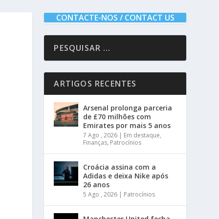
CONTACTE-NOS / CONTACT US
ARTIGOS RECENTES
Arsenal prolonga parceria
de £70 milhões com
Emirates por mais 5 anos
7 Ago , 2026
|
Em destaque
,
Finanças
,
Patrocínios
Croácia assina com a
Adidas e deixa Nike após
26 anos
5 Ago , 2026
|
Patrocínios
Manchester United fecha