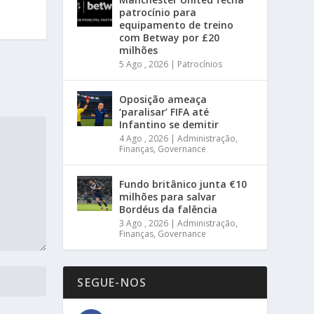
patrocínio para
equipamento de treino
com Betway por £20
milhões
5 Ago , 2026
|
Patrocínios
Oposição ameaça
‘paralisar’ FIFA até
Infantino se demitir
4 Ago , 2026
|
Administração
,
Finanças
,
Governance
Fundo britânico junta €10
milhões para salvar
Bordéus da falência
3 Ago , 2026
|
Administração
,
Finanças
,
Governance
SEGUE-NOS