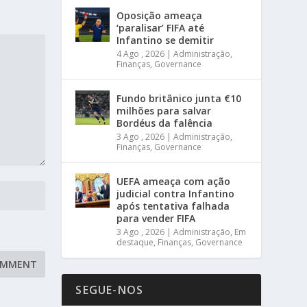
Oposição ameaça
‘paralisar’ FIFA até
Infantino se demitir
4 Ago , 2026
|
Administração
,
Finanças
,
Governance
Fundo britânico junta €10
milhões para salvar
Bordéus da falência
3 Ago , 2026
|
Administração
,
Finanças
,
Governance
UEFA ameaça com ação
judicial contra Infantino
após tentativa falhada
para vender FIFA
3 Ago , 2026
|
Administração
,
Em
destaque
,
Finanças
,
Governance
SEGUE-NOS