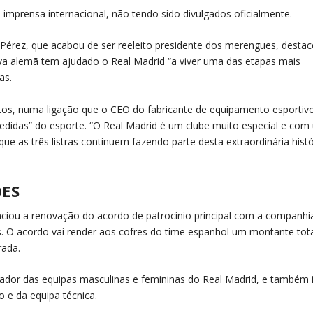
imprensa internacional, não tendo sido divulgados oficialmente.
Pérez, que acabou de ser reeleito presidente dos merengues, desta
iva alemã tem ajudado o Real Madrid “a viver uma das etapas mais
as.
tos, numa ligação que o CEO do fabricante de equipamento esportiv
didas” do esporte. “O Real Madrid é um clube muito especial e co
ue as três listras continuem fazendo parte desta extraordinária histó
ÕES
iou a renovação do acordo de patrocínio principal com a companhi
s. O acordo vai render aos cofres do time espanhol um montante tot
rada.
inador das equipas masculinas e femininas do Real Madrid, e também 
 e da equipa técnica.