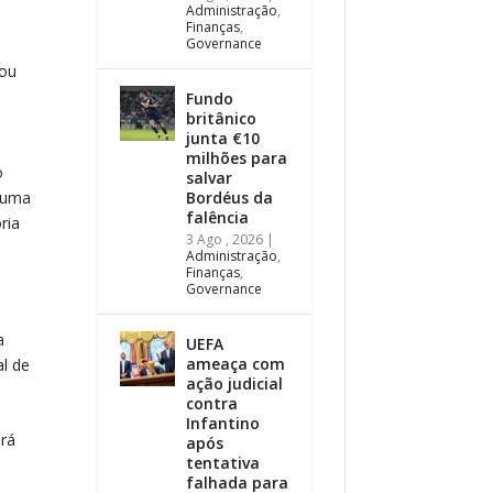
Administração
,
Finanças
,
Governance
cou
Fundo
britânico
junta €10
milhões para
o
salvar
Bordéus da
m uma
falência
ria
3 Ago , 2026
|
Administração
,
Finanças
,
Governance
a
UEFA
ameaça com
al de
ação judicial
contra
Infantino
irá
após
tentativa
falhada para