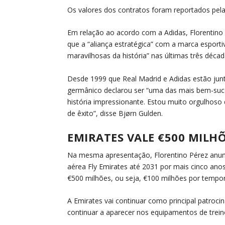
Os valores dos contratos foram reportados pela 
Em relação ao acordo com a Adidas, Florentino 
que a “aliança estratégica” com a marca esport
maravilhosas da história” nas últimas três décad
Desde 1999 que Real Madrid e Adidas estão jun
germânico declarou ser “uma das mais bem-suce
história impressionante. Estou muito orgulhoso q
de êxito”, disse Bjørn Gulden.
EMIRATES VALE €500 MILH
Na mesma apresentação, Florentino Pérez anunc
aérea Fly Emirates até 2031 por mais cinco ano
€500 milhões, ou seja, €100 milhões por tempo
A Emirates vai continuar como principal patroc
continuar a aparecer nos equipamentos de treino