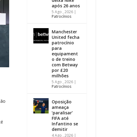
deixa Nike
após 26 anos
5 Ago , 2026
|
Patrocínios
Manchester
United fecha
patrocínio
para
equipament
o de treino
com Betway
por £20
milhões
5 Ago , 2026
|
Patrocínios
hão
Oposição
ameaça
‘paralisar’
FIFA até
té
Infantino se
demitir
4 Ago , 2026
|