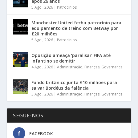
após 26 anos
5 Ago , 2026
|
Patrocínios
Manchester United fecha patrocínio para
equipamento de treino com Betway por
£20 milhões
5 Ago , 2026
|
Patrocínios
Oposição ameaça ‘paralisar’ FIFA até
Infantino se demitir
4 Ago , 2026
|
Administração
,
Finanças
,
Governance
Fundo britânico junta €10 milhões para
salvar Bordéus da falência
3 Ago , 2026
|
Administração
,
Finanças
,
Governance
SEGUE-NOS
FACEBOOK