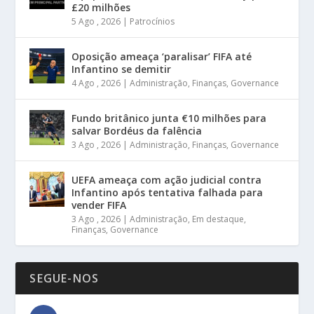
£20 milhões
5 Ago , 2026
|
Patrocínios
Oposição ameaça ‘paralisar’ FIFA até
Infantino se demitir
4 Ago , 2026
|
Administração
,
Finanças
,
Governance
Fundo britânico junta €10 milhões para
salvar Bordéus da falência
3 Ago , 2026
|
Administração
,
Finanças
,
Governance
UEFA ameaça com ação judicial contra
Infantino após tentativa falhada para
vender FIFA
3 Ago , 2026
|
Administração
,
Em destaque
,
Finanças
,
Governance
SEGUE-NOS