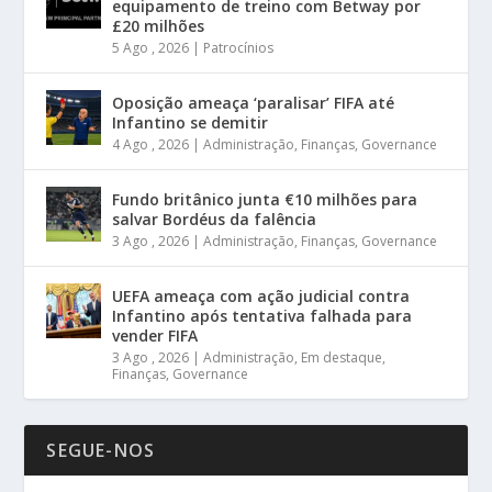
equipamento de treino com Betway por
£20 milhões
5 Ago , 2026
|
Patrocínios
Oposição ameaça ‘paralisar’ FIFA até
Infantino se demitir
4 Ago , 2026
|
Administração
,
Finanças
,
Governance
Fundo britânico junta €10 milhões para
salvar Bordéus da falência
3 Ago , 2026
|
Administração
,
Finanças
,
Governance
UEFA ameaça com ação judicial contra
Infantino após tentativa falhada para
vender FIFA
3 Ago , 2026
|
Administração
,
Em destaque
,
Finanças
,
Governance
SEGUE-NOS