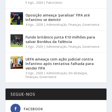
5 Ago , 2026
|
Patrocínios
Oposição ameaça ‘paralisar’ FIFA até
Infantino se demitir
4 Ago , 2026
|
Administração
,
Finanças
,
Governance
Fundo britânico junta €10 milhões para
salvar Bordéus da falência
3 Ago , 2026
|
Administração
,
Finanças
,
Governance
UEFA ameaça com ação judicial contra
Infantino após tentativa falhada para
vender FIFA
3 Ago , 2026
|
Administração
,
Em destaque
,
Finanças
,
Governance
SEGUE-NOS
FACEBOOK