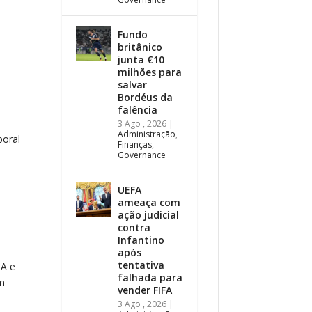
s
Fundo
britânico
junta €10
milhões para
salvar
Bordéus da
falência
3 Ago , 2026
|
Administração
,
poral
Finanças
,
Governance
UEFA
ameaça com
ação judicial
contra
Infantino
após
tentativa
IA e
falhada para
em
vender FIFA
3 Ago , 2026
|