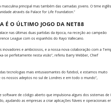
a masculina principal mas também das camadas jovens. O time inglê
nidade através da Palace for Life Foundation.”
A É O ÚLTIMO JOGO DA NET88
 Palace nas últimas duas partidas da época, na receção ao campeão
erence League com os espanhóis do Rayo Vallecano.
ros inovadores e ambiciosos, e a nossa nova colaboração com a Tem
xa-se perfeitamente nesta visão”, referiu Barry Webber, Chief
 das tecnologias mais entusiasmantes do futebol, e estamos muito
e os nossos adeptos no sul de Londres e em todo o mundo”,
 software de código aberto que impulsiona alguns dos sistemas de 
, ajudando as empresas a criar aplicações fiáveis ​​e operacionais 