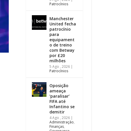
Patrocínios
Manchester
United fecha
patrocínio
para
equipament
o de treino
com Betway
por £20
milhões
5 Ago , 2026
|
Patrocínios
Oposição
ameaça
‘paralisar’
FIFA até
Infantino se
demitir
4 Ago , 2026
|
Administração
,
Finanças
,
Governance