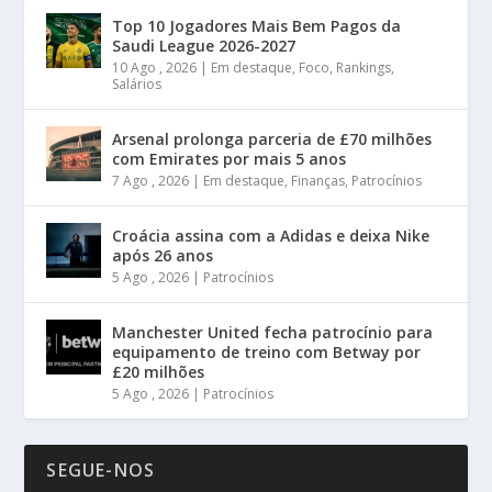
Top 10 Jogadores Mais Bem Pagos da
Saudi League 2026-2027
10 Ago , 2026
|
Em destaque
,
Foco
,
Rankings
,
Salários
Arsenal prolonga parceria de £70 milhões
com Emirates por mais 5 anos
7 Ago , 2026
|
Em destaque
,
Finanças
,
Patrocínios
Croácia assina com a Adidas e deixa Nike
após 26 anos
5 Ago , 2026
|
Patrocínios
Manchester United fecha patrocínio para
equipamento de treino com Betway por
£20 milhões
5 Ago , 2026
|
Patrocínios
SEGUE-NOS