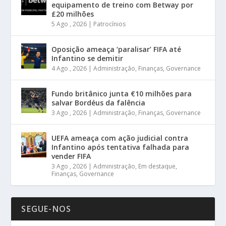
equipamento de treino com Betway por
£20 milhões
5 Ago , 2026
|
Patrocínios
Oposição ameaça ‘paralisar’ FIFA até
Infantino se demitir
4 Ago , 2026
|
Administração
,
Finanças
,
Governance
Fundo britânico junta €10 milhões para
salvar Bordéus da falência
3 Ago , 2026
|
Administração
,
Finanças
,
Governance
UEFA ameaça com ação judicial contra
Infantino após tentativa falhada para
vender FIFA
3 Ago , 2026
|
Administração
,
Em destaque
,
Finanças
,
Governance
SEGUE-NOS