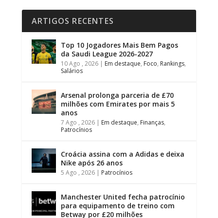
ARTIGOS RECENTES
Top 10 Jogadores Mais Bem Pagos
da Saudi League 2026-2027
10 Ago , 2026
|
Em destaque
,
Foco
,
Rankings
,
Salários
Arsenal prolonga parceria de £70
milhões com Emirates por mais 5
anos
7 Ago , 2026
|
Em destaque
,
Finanças
,
Patrocínios
Croácia assina com a Adidas e deixa
Nike após 26 anos
5 Ago , 2026
|
Patrocínios
Manchester United fecha patrocínio
para equipamento de treino com
Betway por £20 milhões