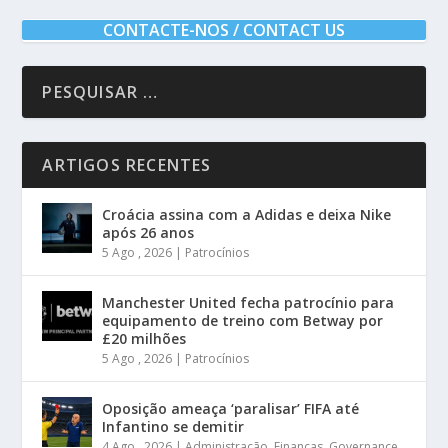
CONTACTE-NOS / CONTACT US
ARTIGOS RECENTES
Croácia assina com a Adidas e deixa Nike
após 26 anos
5 Ago , 2026
|
Patrocínios
Manchester United fecha patrocínio para
equipamento de treino com Betway por
£20 milhões
5 Ago , 2026
|
Patrocínios
Oposição ameaça ‘paralisar’ FIFA até
Infantino se demitir
4 Ago , 2026
|
Administração
,
Finanças
,
Governance