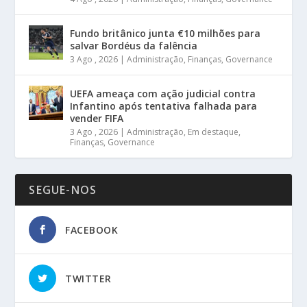
Fundo britânico junta €10 milhões para
salvar Bordéus da falência
3 Ago , 2026
|
Administração
,
Finanças
,
Governance
UEFA ameaça com ação judicial contra
Infantino após tentativa falhada para
vender FIFA
3 Ago , 2026
|
Administração
,
Em destaque
,
Finanças
,
Governance
SEGUE-NOS
FACEBOOK
TWITTER