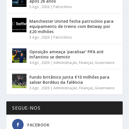
após 26 anos
5 Ago , 2026
|
Patrocínios
Manchester United fecha patrocínio para
equipamento de treino com Betway por
£20 milhões
5 Ago , 2026
|
Patrocínios
Oposição ameaça ‘paralisar’ FIFA até
Infantino se demitir
4 Ago , 2026
|
Administração
,
Finanças
,
Governance
Fundo britânico junta €10 milhões para
salvar Bordéus da falência
3 Ago , 2026
|
Administração
,
Finanças
,
Governance
SEGUE-NOS
FACEBOOK